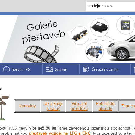
Servis LPG
Galerie
Čerpací stanice
s
Jak a kudy
Virtuální
Pohled do
Kontakty
Zeptejt
k nám?
prohlídka
historie
roku 1993, tedy
více než 30 let
, jsme zavedenou plzeňskou společností, 
 problematikou
přestaveb vozidel na
LPG
a
CNG
. Montáže těchto altern