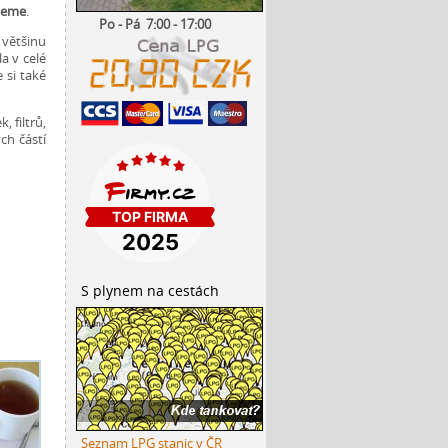
ujeme
.
Po - Pá 7:00 - 17:00
většinu
a v celé
 si také
, filtrů,
ch částí
S plynem na cestách
Seznam LPG stanic v ČR