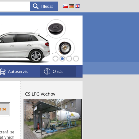
1
2
3
4
Autoservis
O nás
ČS LPG Vochov
e se
která se
ativních