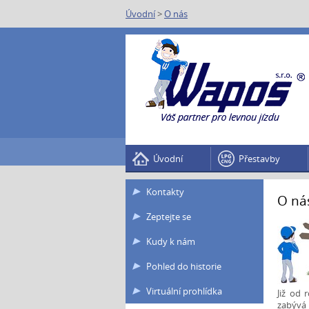
Úvodní
>
O nás
Úvodní
Přestavby
Kontakty
O ná
Zeptejte se
Kudy k nám
Pohled do historie
Virtuální prohlídka
Již od 
zabývá