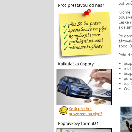
pohonů 
Proč přestavbu od nás?
Kromě 
používa
České r
s další
Po dom
žárovek
apod. 
Pokud s
bezp
Kalkulačka úspory
možn
bezp
poho
tepl
WC,
Kolik ušetříte
provozem na plyn?
Poptávkový formulář