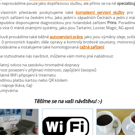
neprovádíme pouze jako doplňkovou službu, ale přímo se na ně
specializ
vlastních přestaveb poskytujeme také
komplexní servisní služby
pro 
ných zařízení na českém trhu. Jako jediní v západních Čechách a jedni z mál
epublice disponujeme diagnostikou pro holandské zařízení
Prins
. Poradíme
mi více či méně známými systémy, jako jsou Tartarini, Lovtec Magic, AG apod.
luvě provádíme také běžné
autoservisní práce
, jako jsou výměny oleje, svíček
 či provozních kapalin, dále opravy a kontroly brzdové soustavy, motorový
Dodáváme a instalujeme také homologovaná
tažná zařízení
.
e rozhodnete nás navštívit, můžeme vám mimo jiné nabídnout:
latný odvoz na zastávku hromadné dopravy
ost posezení v přijímací místnosti, zapůjčení časopisů
latné WiFi připojení k Internetu
dlnou platbu kartou nebo QR kódem
é nápoje (káva, čaj)
 umývárna
Těšíme se na vaši návštěvu! :-)