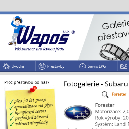
Úvodní
Přestavby
Servis LPG
Fotogalerie - Subar
Proč přestavbu od nás?
|
Forester
Forester
Motorizace: 2,
Rok výroby: 2
Systém: Landi 