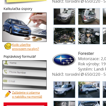
Nádrž: toroidní Ø 650/220 - 56
Kalkulačka úspory
Kolik ušetříte
provozem na plyn?
Forester
Poptávkový formulář
Motorizace: 2,
Rok výroby: 1
Systém: Landi 
Nádrž: toroidní Ø 650/220 - 56
Zažádejte si zdarma
o nabídku na montáž