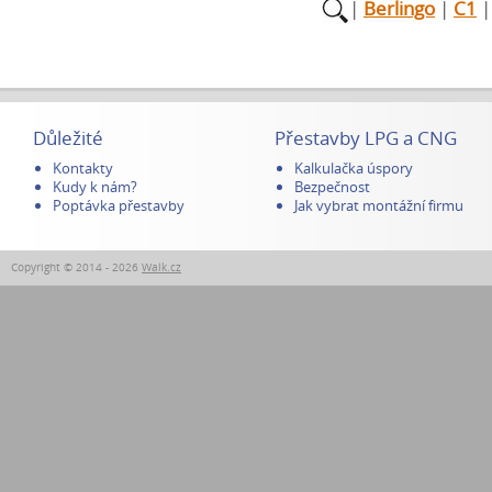
|
Berlingo
|
C1
Důležité
Přestavby LPG a CNG
Kontakty
Kalkulačka úspory
Kudy k nám?
Bezpečnost
Poptávka přestavby
Jak vybrat montážní firmu
Copyright © 2014 - 2026
Walk.cz