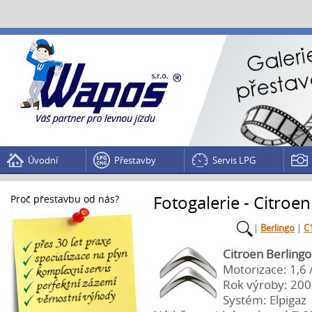
Úvodní
Přestavby
Servis LPG
Fotogalerie - Citroe
Proč přestavbu od nás?
|
Berlingo
|
C
Citroen Berlingo
Motorizace: 1,6 
Rok výroby: 20
Systém: Elpigaz