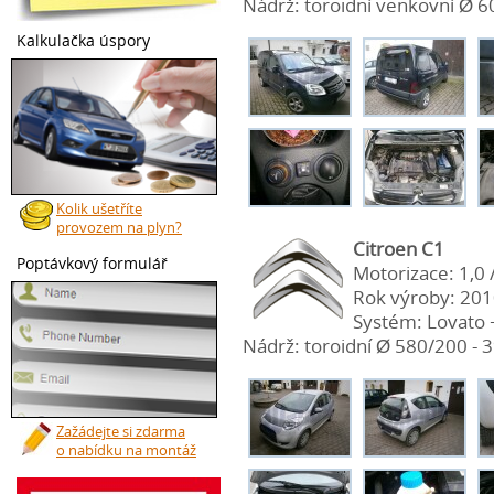
Nádrž: toroidní venkovní Ø 60
Kalkulačka úspory
Kolik ušetříte
provozem na plyn?
Citroen C1
Poptávkový formulář
Motorizace: 1,0 
Rok výroby: 20
Systém: Lovato 
Nádrž: toroidní Ø 580/200 - 39
Zažádejte si zdarma
o nabídku na montáž