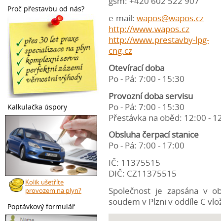
gsm: +420 602 522 907
Proč přestavbu od nás?
e-mail:
wapos@wapos.cz
http://www.wapos.cz
http://www.prestavby-lpg-
cng.cz
Otevírací doba
Po - Pá: 7:00 - 15:30
Provozní doba servisu
Po - Pá: 7:00 - 15:30
Kalkulačka úspory
Přestávka na oběd: 12:00 - 1
Obsluha čerpací stanice
Po - Pá: 7:00 - 17:00
IČ: 11375515
DIČ: CZ11375515
Kolik ušetříte
Společnost je zapsána v o
provozem na plyn?
soudem v Plzni v oddíle C vlo
Poptávkový formulář