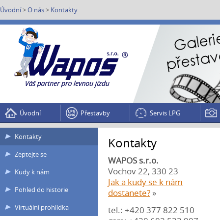
Úvodní
>
O nás
>
Kontakty
Úvodní
Přestavby
Servis LPG
Kontakty
Kontakty
Zeptejte se
WAPOS s.r.o.
Vochov 22, 330 23
Kudy k nám
Jak a kudy se k nám
Pohled do historie
dostanete?
»
Virtuální prohlídka
tel.: +420 377 822 510