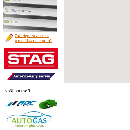
Zažádejte si zdarma
o nabídku na montáž
Naši partneři