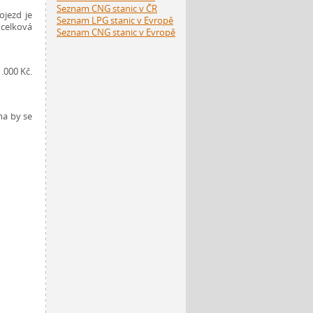
Seznam CNG stanic v ČR
jezd je
Seznam LPG stanic v Evropě
celková
Seznam CNG stanic v Evropě
.000 Kč.
na by se