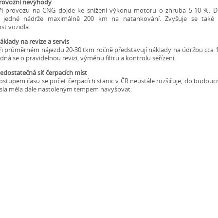
rovozní nevýhody
ři provozu na CNG dojde ke snížení výkonu motoru o zhruba 5-10 %. Do
 jedné nádrže maximálně 200 km na natankování. Zvyšuje se také 
t vozidla.
áklady na revize a servis
ři průměrném nájezdu 20-30 tkm ročně představují náklady na údržbu cca 1
edná se o pravidelnou revizi, výměnu filtru a kontrolu seřízení.
edostatečná síť čerpacích míst
ostupem času se počet čerpacích stanic v ČR neustále rozšiřuje, do budouc
ísla měla dále nastoleným tempem navyšovat.