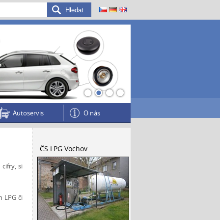
1
2
3
4
Autoservis
O nás
ČS LPG Vochov
ifry, si
n LPG či