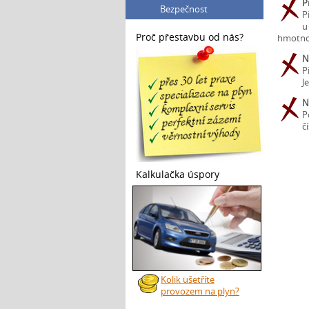
P
Bezpečnost
P
u
Proč přestavbu od nás?
hmotnos
N
P
J
N
P
č
Kalkulačka úspory
Kolik ušetříte
provozem na plyn?