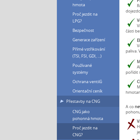
P
hmota
R
dojezdo
Proč jezdit na
V
LPG?
V
Bezpečnost
části b
Generace zařízení
E
V
Přímé vstřikování
paliva.
(TSI, FSI, GDI, ...)
M
Používané
A
pořídit 
systémy
C
Ochrana ventilů
M
Orientační ceník
hmotami
Přestavby na CNG
A co
ne
CNG jako
pohonu,
pohonná hmota
V
H
Proč jezdit na
j
CNG?