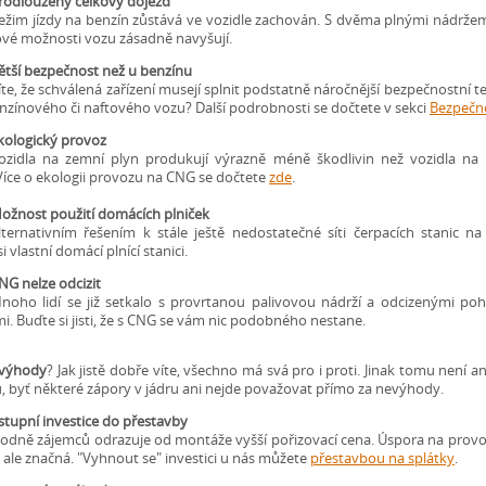
rodloužený celkový dojezd
ežim jízdy na benzín zůstává ve vozidle zachován. S dvěma plnými nádržem
vé možnosti vozu zásadně navyšují.
ětší bezpečnost než u benzínu
íte, že schválená zařízení musejí splnit podstatně náročnější bezpečnostní te
enzínového či naftového vozu? Další podrobnosti se dočtete v sekci
Bezpečn
kologický provoz
ozidla na zemní plyn produkují výrazně méně škodlivin než vozidla na
 Více o ekologii provozu na CNG se dočtete
zde
.
ožnost použití domácích plniček
lternativním řešením k stále ještě nedostatečné síti čerpacích stanic n
si vlastní domácí plnící stanici.
NG nelze odcizit
noho lidí se již setkalo s provrtanou palivovou nádrží a odcizenými p
. Buďte si jisti, že s CNG se vám nic podobného nestane.
výhody
? Jak jistě dobře víte, všechno má svá pro i proti. Jinak tomu není a
 byť některé zápory v jádru ani nejde považovat přímo za nevýhody.
stupní investice do přestavby
odně zájemců odrazuje od montáže vyšší pořizovací cena. Úspora na prov
e ale značná. "Vyhnout se" investici u nás můžete
přestavbou na splátky
.