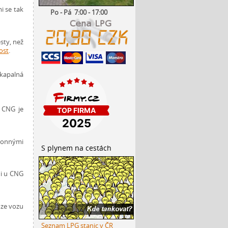
i se tak
Po - Pá 7:00 - 17:00
sty, než
ost
.
 kapalná
a CNG je
ohonnými
S plynem na cestách
ni u CNG
oze vozu
Seznam LPG stanic v ČR