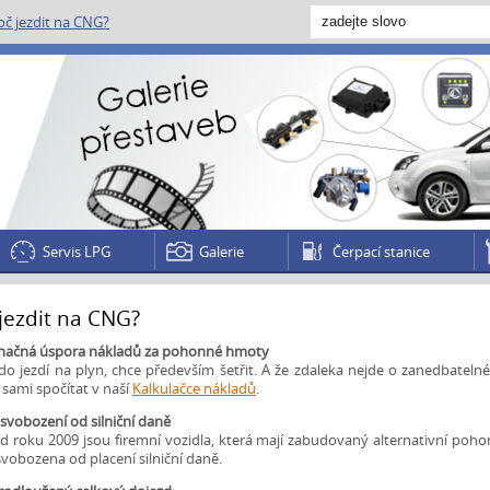
oč jezdit na CNG?
Servis LPG
Galerie
Čerpací stanice
jezdit na CNG?
načná úspora nákladů za pohonné hmoty
do jezdí na plyn, chce především šetřit. A že zdaleka nejde o zanedbatelné c
sami spočítat v naší
Kalkulačce nákladů
.
svobození od silniční daně
d roku 2009 jsou firemní vozidla, která mají zabudovaný alternativní poho
vobozena od placení silniční daně.