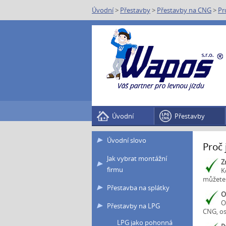
Úvodní
>
Přestavby
>
Přestavby na CNG
>
Pr
Úvodní
Přestavby
Úvodní slovo
Proč 
Jak vybrat montážní
Z
firmu
K
můžete 
Přestavba na splátky
O
O
Přestavby na LPG
CNG, os
LPG jako pohonná