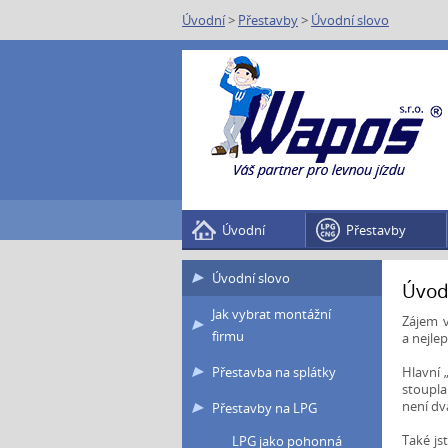
Úvodní
>
Přestavby
>
Úvodní slovo
Úvodní
Přestavby
Úvodní slovo
Úvodn
Jak vybrat montážní
Zájem v
firmu
a nejle
Přestavba na splátky
Hlavní 
stoupl
není dv
Přestavby na LPG
Také js
LPG jako pohonná