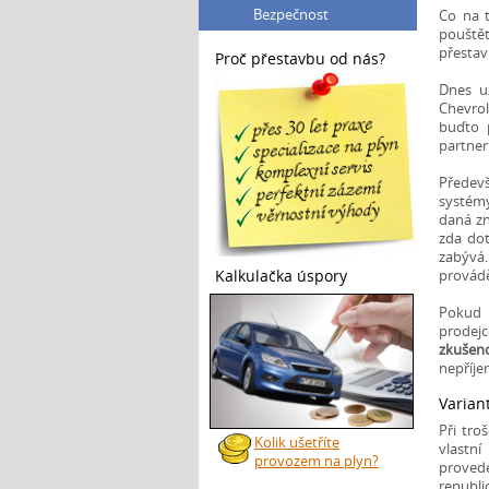
Bezpečnost
Co na t
pouštět
přesta
Proč přestavbu od nás?
Dnes u
Chevro
buďto 
partner
Předev
systémy
daná zn
zda dot
zabývá.
Kalkulačka úspory
provádě
Pokud 
prodejc
zkušeno
nepříj
Varian
Při tro
Kolik ušetříte
vlastn
provozem na plyn?
provede
republi