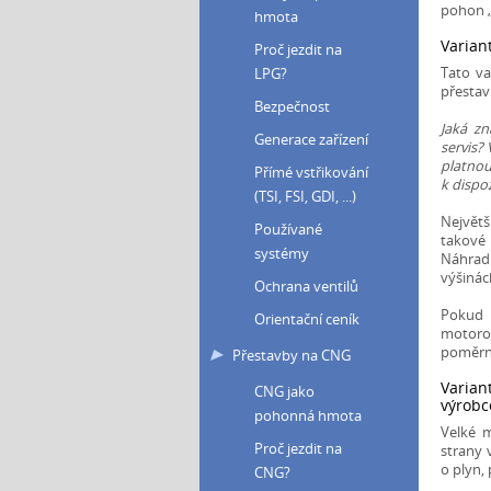
pohon „
hmota
Varian
Proč jezdit na
Tato va
LPG?
přestav
Bezpečnost
Jaká zn
Generace zařízení
servis?
platnou
Přímé vstřikování
k dispo
(TSI, FSI, GDI, ...)
Největš
Používané
takové 
systémy
Náhradn
výšinác
Ochrana ventilů
Pokud 
Orientační ceník
motorov
poměr
Přestavby na CNG
Varian
CNG jako
výrobc
pohonná hmota
Velké 
Proč jezdit na
strany 
o plyn,
CNG?