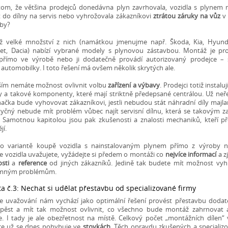
om, že většina prodejců donedávna plyn zavrhovala, vozidla s plynem 
 do dílny na servis nebo vyhrožovala zákazníkovi
ztrátou záruky na vůz
v 
vby?
ž velké množství z nich (namátkou jmenujme např. Škoda, Kia, Hyundai
let, Dacia) nabízí vybrané modely s plynovou zástavbou. Montáž je pr
přímo ve výrobě nebo ji dodatečně provádí autorizovaný prodejce – 
 automobilky. I toto řešení má ovšem několik skrytých ale.
ším nemáte možnost ovlivnit volbu
zařízení a výbavy
. Prodejci totiž instalu
 a takové komponenty, které mají striktně předepsané centrálou. Už neřeší
ačka bude vyhovovat zákazníkovi, jestli nebudou stát náhradní díly majl
yčný nebude mít problém vůbec najít servisní dílnu, která se takovým z
 Samotnou kapitolou jsou pak zkušenosti a znalosti mechaniků, kteří p
jí.
o variantě koupě vozidla s nainstalovaným plynem přímo z výroby 
e vozidla uvažujete, vyžádejte si předem o montáži co
nejvíce informací
a zj
sti
a
reference
od jiných zákazníků. Jedině tak budete mít možnost vyh
emným problémům.
ta č.3: Nechat si udělat přestavbu od specializované firmy
še uvažování nám vychází jako optimální řešení provést přestavbu doda
í pěst a mít tak možnost ovlivnit, co všechno bude montáž zahrnovat a
. I tady je ale obezřetnost na místě. Celkový počet „montážních dílen“
ce už se dnes pohybuje ve
stovkách
. Těch opravdu zkušených a specializ