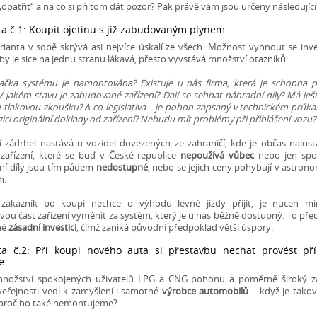
opatřit“ a na co si při tom dát pozor? Pak právě vám jsou určeny následující
ta č.1: Koupit ojetinu s již zabudovaným plynem
rianta v sobě skrývá asi nejvíce úskalí ze všech. Možnost vyhnout se inve
by je sice na jednu stranu lákavá, přesto vyvstává množství otazníků:
ačka systému je namontována? Existuje u nás firma, která je schopna 
 V jakém stavu je zabudované zařízení? Dají se sehnat náhradní díly? Má ješ
 tlakovou zkoušku? A co legislativa – je pohon zapsaný v technickém průka
zici originální doklady od zařízení? Nebudu mít problémy při přihlášení vozu?
í zádrhel nastává u vozidel dovezených ze zahraničí, kde je občas nains
zařízení, které se buď v České republice
nepoužívá vůbec
nebo jen spor
í díly jsou tím pádem
nedostupné
, nebo se jejich ceny pohybují v astron
h.
zákazník po koupi nechce o výhodu levné jízdy přijít, je nucen mi
ou část zařízení vyměnit za systém, který je u nás běžně dostupný. To pře
ně
zásadní investici
, čímž zaniká původní předpoklad větší úspory.
ta č.2: Při koupi nového auta si přestavbu nechat provést p
e
množství spokojených uživatelů LPG a CNG pohonu a poměrně široký z
veřejnosti vedl k zamyšlení i samotné
výrobce automobilů
– když je tako
 proč ho také nemontujeme?