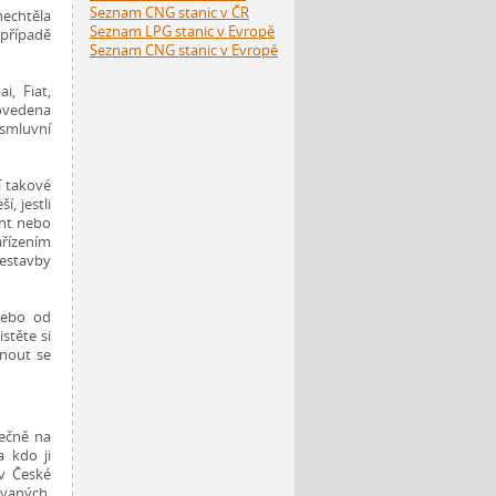
Seznam CNG stanic v ČR
nechtěla
Seznam LPG stanic v Evropě
případě
Seznam CNG stanic v Evropě
, Fiat,
ovedena
smluvní
jí takové
, jestli
ant nebo
ařízením
řestavby
nebo od
istěte si
nout se
tečně na
 kdo ji
 v České
ovaných,