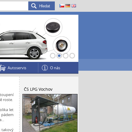
1
2
3
4
Autoservis
O nás
ČS LPG Vochov
stoupení
ě roste.
lika let
m pádem
...
i takový