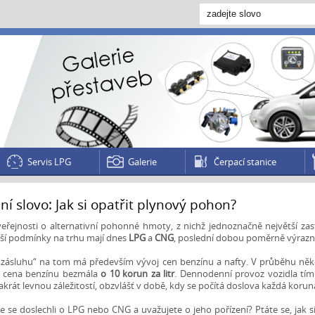
Servis LPG
Galerie
Čerpací stanice
í slovo: Jak si opatřit plynový pohon?
eřejnosti o alternativní pohonné hmoty, z nichž jednoznačně největší za
pší podmínky na trhu mají dnes
LPG
a
CNG
, poslední dobou poměrně výrazn
„zásluhu“ na tom má především vývoj cen benzínu a nafty. V průběhu něko
a cena benzínu bezmála
o 10 korun za litr
. Dennodenní provoz vozidla tí
akrát levnou záležitostí, obzvlášť v době, kdy se počítá doslova každá koruna
te se doslechli o LPG nebo CNG a uvažujete o jeho pořízení? Ptáte se, jak s