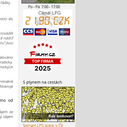
 řádky.
Po - Pá 7:00 - 17:00
stici do
provádět
tě nádrž
zu? Jsou
talováno
adicky.
omických
nimálně
S plynem na cestách
dstavuje
římo od
ájem ze
vý zájem
Seznam LPG stanic v ČR